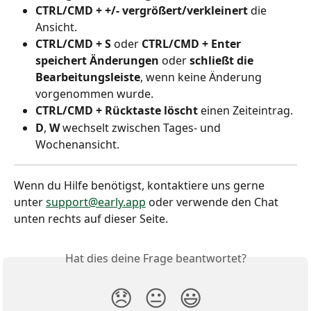
CTRL/CMD + +/- vergrößert/verkleinert
 die 
Ansicht.
CTRL/CMD + S
 oder 
CTRL/CMD +
Enter
speichert Änderungen
 oder 
schließt die 
Bearbeitungsleiste
, wenn keine Änderung 
vorgenommen wurde.
CTRL/CMD + Rücktaste
löscht
 einen Zeiteintrag.
D
, 
W
 wechselt zwischen Tages- und 
Wochenansicht.
Wenn du Hilfe benötigst, kontaktiere uns gerne 
unter 
support@early.app
 oder verwende den Chat 
unten rechts auf dieser Seite.
Hat dies deine Frage beantwortet?
😞
😐
😃